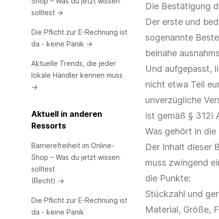
Shop – Was du jetzt wissen
Die Bestätigung de
solltest
→
Der erste und bede
Die Pflicht zur E-Rechnung ist
sogenannte Bestel
da - keine Panik
→
beinahe ausnahms
Aktuelle Trends, die jeder
Und aufgepasst, li
lokale Händler kennen muss
nicht etwa Teil eu
→
unverzügliche Ver
Aktuell in anderen
ist gemäß § 312i 
Ressorts
Was gehört in die
Barrierefreiheit im Online-
Der Inhalt dieser 
Shop – Was du jetzt wissen
muss zwingend ein
solltest
die Punkte:
(Recht)
→
Stückzahl und gen
Die Pflicht zur E-Rechnung ist
Material, Größe, F
da - keine Panik