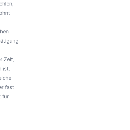
ehlen,
lohnt
chen
tätigung
 Zeit,
ist.
eiche
r fast
 für