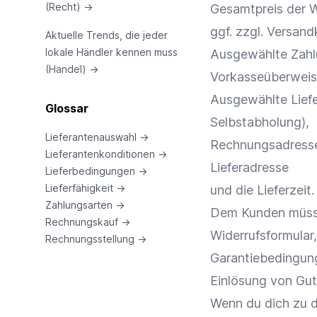
(Recht)
→
Gesamtpreis der 
ggf. zzgl. Versan
Aktuelle Trends, die jeder
lokale Händler kennen muss
Ausgewählte Zahl
(Handel)
→
Vorkasseüberwei
Ausgewählte Liefer
Glossar
Selbstabholung),
Lieferantenauswahl
→
Rechnungsadress
Lieferantenkonditionen
→
Lieferadresse
Lieferbedingungen
→
Lieferfähigkeit
→
und die Lieferzeit.
Zahlungsarten
→
Dem Kunden müsse
Rechnungskauf
→
Widerrufsformular
Rechnungsstellung
→
Garantiebedingun
Einlösung von Gut
Wenn du dich zu d