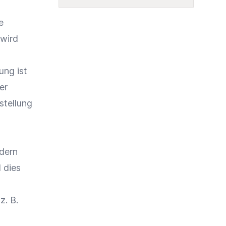
e
 wird
ung ist
er
stellung
ndern
 dies
z. B.