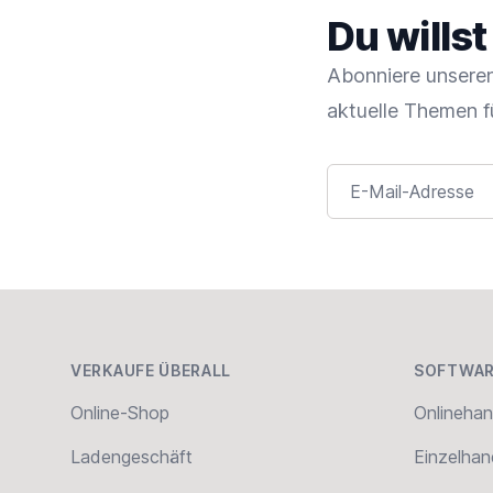
Du wills
Abonniere unseren
aktuelle Themen f
E-Mail-Adresse
Footer
VERKAUFE ÜBERALL
SOFTWAR
Online-Shop
Onlinehan
Ladengeschäft
Einzelhan