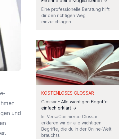
Erkenne deine Möglichkeiten
→
Eine professionelle Beratung hilft
dir den richtigen Weg
einzuschlagen
ne-
KOSTENLOSES GLOSSAR
Glossar - Alle wichtigen Begriffe
ahmen
einfach erklärt
→
ngen
und
Im VersaCommerce Glossar
ien
erklären wir dir alle wichtigen
Begriffe, die du in der Online-Welt
er.
brauchst.