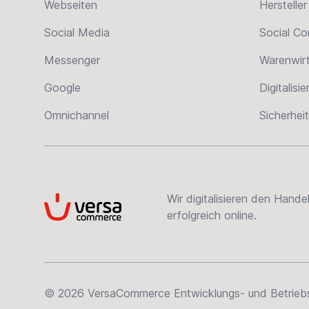
Webseiten
Hersteller
Social Media
Social C
Messenger
Warenwir
Google
Digitalisi
Omnichannel
Sicherheit
Wir digitalisieren den Hand
VersaCommerce
erfolgreich online.
© 2026 VersaCommerce Entwicklungs- und Betriebsge