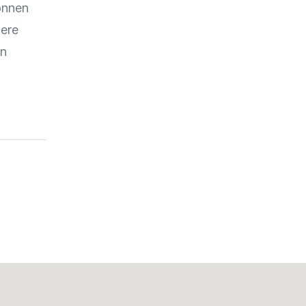
önnen
ere
en