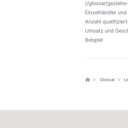
(/glossar/gezielt
Einzelhändler
und
Anzahl qualifizier
Umsatz
und Gesch
Beispiel
Glossar
L
Home
Footer