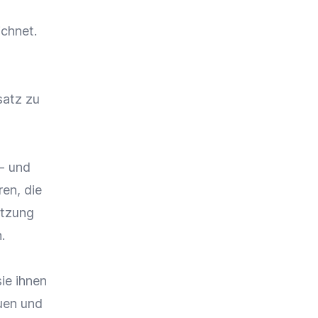
chnet.
atz
zu
s- und
en, die
utzung
.
ie ihnen
auen und