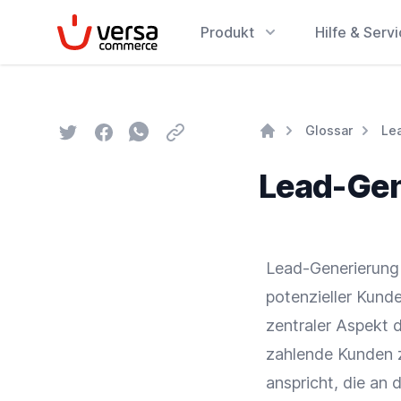
VersaCommerce
Produkt
Hilfe & Serv
Twitter
Facebook
Whatsapp
Email
Glossar
Le
Home
Lead-Gen
Lead-Generierung 
potenzieller Kunde
zentraler Aspekt d
zahlende Kunden 
anspricht, die an