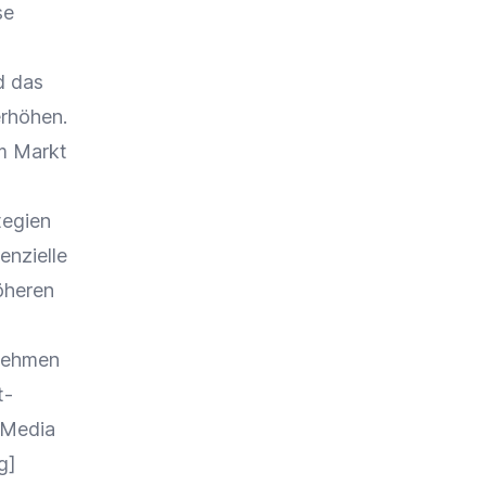
se
 das
erhöhen.
m Markt
tegien
enzielle
öheren
rnehmen
t-
 Media
g
]