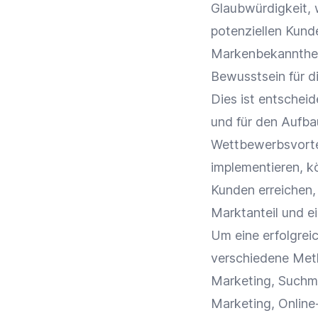
Glaubwürdigkeit
,
potenziellen Kun
Markenbekannthe
Bewusstsein für d
Dies ist entscheid
und für den Aufba
Wettbewerbsvorte
implementieren, k
Kunden
erreichen,
Marktanteil
und ei
Um eine erfolgrei
verschiedene Met
Marketing
,
Suchm
Marketing
, Onlin