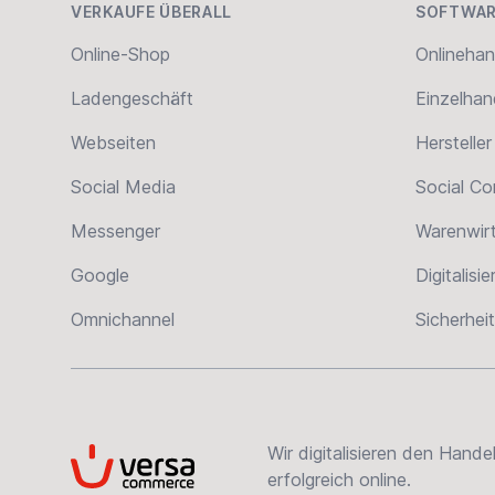
VERKAUFE ÜBERALL
SOFTWAR
Online-Shop
Onlinehan
Ladengeschäft
Einzelhan
Webseiten
Hersteller
Social Media
Social C
Messenger
Warenwir
Google
Digitalisi
Omnichannel
Sicherheit
Wir digitalisieren den Hand
VersaCommerce
erfolgreich online.