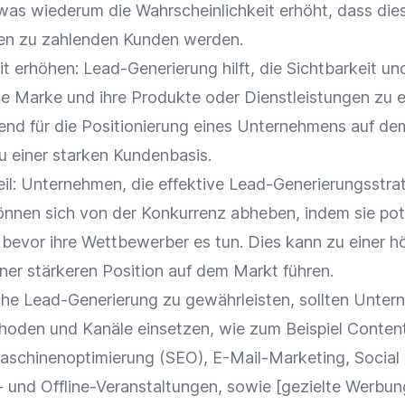
 was wiederum die Wahrscheinlichkeit erhöht, dass die
den zu zahlenden Kunden werden.
it
erhöhen: Lead-Generierung hilft, die
Sichtbarkeit
und
ie
Marke
und ihre Produkte oder Dienstleistungen zu 
end für die
Positionierung
eines Unternehmens auf de
u einer starken Kundenbasis.
il
: Unternehmen, die effektive Lead-Generierungsstra
önnen sich von der Konkurrenz abheben, indem sie
pot
 bevor ihre
Wettbewerber
es tun. Dies kann zu einer h
ner stärkeren Position auf dem Markt führen.
che Lead-Generierung zu gewährleisten, sollten Unte
hoden und Kanäle einsetzen, wie zum Beispiel
Conten
aschinenoptimierung
(
SEO
),
E-Mail-Marketing
,
Social
e- und Offline-Veranstaltungen, sowie [gezielte
Werbun