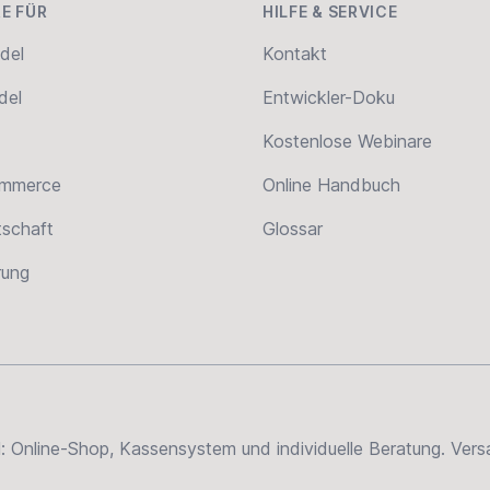
E FÜR
HILFE & SERVICE
del
Kontakt
del
Entwickler-Doku
Kostenlose Webinare
ommerce
Online Handbuch
tschaft
Glossar
erung
el: Online-Shop, Kassensystem und individuelle Beratung. Ve