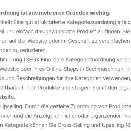
ordnung ist aus mehreren Gründen wichtig:
hkeit
: Eine gut strukturierte Kategoriezuordnung erleic
ll und einfach das gewünschte Produkt zu finden. Sie h
ion
auf der Website oder im Geschäft zu vereinfachen
unden zu reduzieren.
timierung
(
SEO
): Eine klare Kategoriezuordnung verbe
 Website oder Ihres
Online-Shops
in Suchmaschinen. I
s und Beschreibungen für Ihre
Kategorien
verwenden
chtbarkeit
Ihrer Produkte und steigern somit den orga
ebsite.
Upselling
: Durch die gezielte Zuordnung von Produkt
orien
und die Anzeige ähnlicher oder ergänzender Pr
en Kategorie können Sie
Cross-Selling
und
Upselling
fö