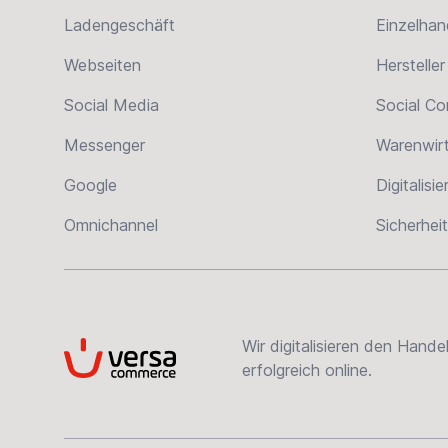
Ladengeschäft
Einzelhan
Webseiten
Hersteller
Social Media
Social C
Messenger
Warenwir
Google
Digitalisi
Omnichannel
Sicherheit
Wir digitalisieren den Hand
VersaCommerce
erfolgreich online.