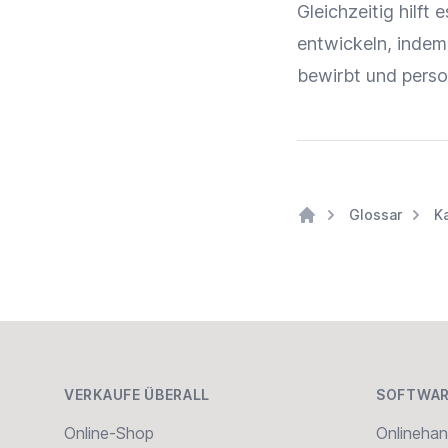
Gleichzeitig hilft
entwickeln, inde
bewirbt und
perso
Glossar
K
Home
Footer
VERKAUFE ÜBERALL
SOFTWAR
Online-Shop
Onlinehan