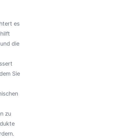
htert es
ilft
 und die
ssert
ndem Sie
,
nischen
en zu
odukte
rdern.