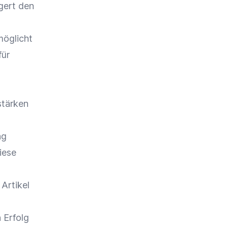
gert den
möglicht
für
stärken
ng
iese
Artikel
 Erfolg