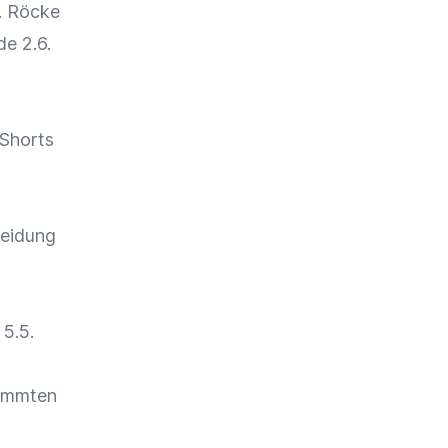
2. Röcke
de
2.6.
 Shorts
leidung
 5.5.
timmten