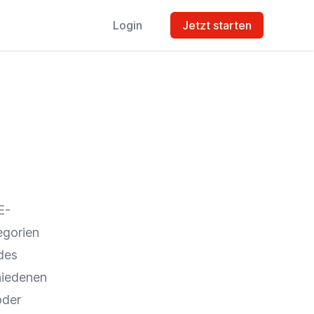
Login
Jetzt starten
E-
egorien
des
hiedenen
der