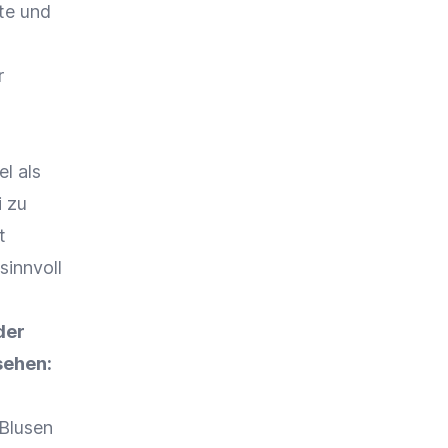
te und
r
el
als
i zu
t
sinnvoll
 der
sehen:
 Blusen