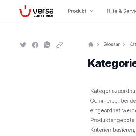
VersaCommerce
Produkt
Hilfe & Serv
Twitter
Facebook
Whatsapp
Email
Glossar
Ka
Home
Kategori
Kategoriezuordnun
Commerce
, bei 
eingeordnet werde
Produktangebots 
Kriterien basieren