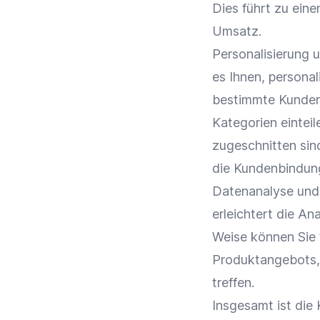
Dies führt zu ein
Umsatz
.
Personalisierung
u
es Ihnen, persona
bestimmte Kundeng
Kategorien
einteil
zugeschnitten sin
die
Kundenbindun
Datenanalyse
un
erleichtert die
Ana
Weise können Sie 
Produktangebots, 
treffen.
Insgesamt ist die