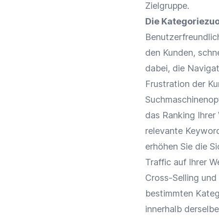
Zielgruppe
.
Die Kategoriezu
Benutzerfreundlic
den Kunden, schne
dabei, die
Navigat
Frustration der K
Suchmaschinenop
das
Ranking
Ihrer
relevante Keyword
erhöhen Sie die
Si
Traffic
auf Ihrer W
Cross-Selling
und
bestimmten
Kateg
innerhalb derselb