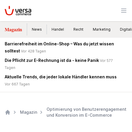
VersaCommerce
Men
Magazin
News
Handel
Recht
Marketing
Digital
Barrierefreiheit im Online-Shop – Was du jetzt wissen
solltest
Vor 428 Tagen
Die Pflicht zur E-Rechnung ist da - keine Panik
Vor 577
Tagen
Aktuelle Trends, die jeder lokale Händler kennen muss
Vor 667 Tagen
Optimierung von Benutzerengagement
Magazin
und Konversion im E-Commerce
Home