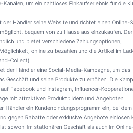
ne-Kanälen, um ein nahtloses
Einkaufserlebnis
für die K
t der Händler seine Website und richtet einen
Online-
rmöglicht, bequem von zu Hause aus einzukaufen. De
undlich und bietet verschiedene
Zahlungsoptionen
,
 Möglichkeit, online zu bezahlen und die Artikel im La
and-Collect
).
rtet der Händler eine Social-Media-Kampagne, um das
das Geschäft und seine Produkte zu erhöhen. Die Kam
auf
Facebook
und
Instagram
,
Influencer-Kooperation
äge mit attraktiven Produktbildern und Angeboten.
er Händler ein
Kundenbindungsprogramm
ein, bei dem
und gegen
Rabatte
oder
exklusive Angebote
einlösen 
st sowohl im stationären Geschäft als auch im
Online