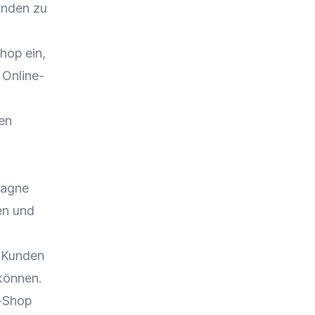
unden zu
Shop
ein,
r
Online-
den
pagne
en
und
 Kunden
können.
-Shop