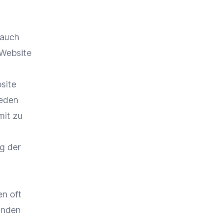
 auch
 Website
site
ieden
mit zu
g der
n oft
unden