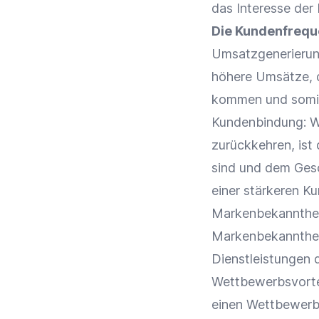
das
Interesse
der 
Die Kundenfrequ
Umsatzgenerierung
höhere Umsätze,
kommen und somi
Kundenbindung
: 
zurückkehren, ist 
sind und dem Gesc
einer stärkeren
Ku
Markenbekannthe
Markenbekannthe
Dienstleistungen
Wettbewerbsvorte
einen
Wettbewerbs