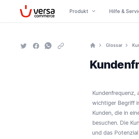
VersaCommerce
Produkt
Hilfe & Serv
Twitter
Facebook
Whatsapp
Email
Glossar
Ku
Home
Kundenf
Kundenfrequenz, a
wichtiger Begriff 
Kunden, die in ei
besuchen. Die Kund
und das Potenzial