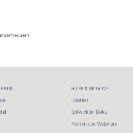
undenfrequenz
E FÜR
HILFE & SERVICE
del
Kontakt
del
Entwickler-Doku
Kostenlose Webinare