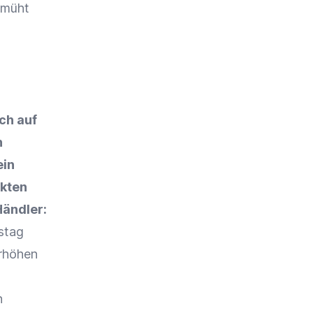
emüht
ich auf
n
ein
ukten
Händler:
stag
erhöhen
n