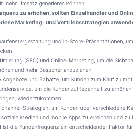
it mehr
Umsatz
generieren können.
equenz zu erhöhen, sollten
Einzelhändler
und
Onli
dene Marketing- und Vertriebsstrategien anwende
aufenstergestaltung
und In-Store-Präsentationen, u
ocken
timierung
(
SEO
) und
Online-Marketing
, um die
Sichtba
rhöhen und mehr Besucher anzuziehen
e Angebote und
Rabatte
, um Kunden zum Kauf zu moti
undenservice
, um die
Kundenzufriedenheit
zu erhöhen
ringen, wiederzukommen
channel-Strategien
, um Kunden über verschiedene Ka
, soziale Medien und mobile Apps zu erreichen und zu 
st die Kundenfrequenz ein entscheidender Faktor fü