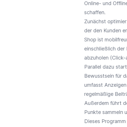
Online- und Offli
schaffen.
Zunächst optimier
der den Kunden e
Shop
ist mobilfre
einschließlich der
abzuholen (
Click-
Parallel dazu sta
Bewusstsein für 
umfasst
Anzeigen
regelmäßige Beitr
Außerdem führt d
Punkte sammeln 
Dieses Programm i