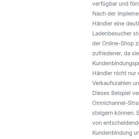
verfügbar und för
Nach der Impleme
Händler eine deut
Ladenbesucher st
der
Online-Shop
z
zufriedener, da si
Kundenbindungspro
Händler nicht nur
Verkaufszahlen
un
Dieses Beispiel v
Omnichannel-Stra
steigern können. 
von entscheidende
Kundenbindung
un