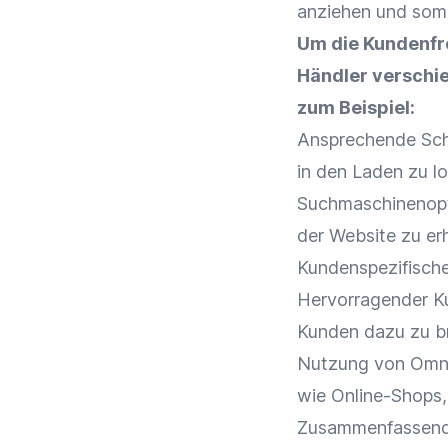
anziehen und som
Um die Kundenfr
Händler
verschie
zum Beispiel:
Ansprechende
Sch
in den Laden zu l
Suchmaschinenop
der Website zu e
Kundenspezifisch
Hervorragender
K
Kunden dazu zu b
Nutzung von
Omni
wie
Online-Shops
Zusammenfassend i