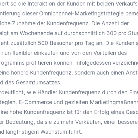
dert so die
Interaktion
der Kunden mit beiden Verkaufs
ntierung dieser Omnichannel-Marketingstrategie beme
liche Zunahme der Kundenfrequenz. Die Anzahl der
eigt am Wochenende auf durchschnittlich 300 pro Stu
ieht zusätzlich 500 Besucher pro Tag an. Die Kunden 
e nun flexibler einkaufen und von den Vorteilen des
gramms profitieren können. Infolgedessen verzeichn
 eine höhere Kundenfrequenz, sondern auch einen Anst
d des Gesamtumsatzes.
erdeutlicht, wie Händler Kundenfrequenz durch den Ein
tegien
,
E-Commerce
und gezielten
Marketingmaßnah
Eine hohe Kundenfrequenz ist für den Erfolg eines Ges
r Bedeutung, da sie zu mehr Verkäufen, einer besser
d langfristigem Wachstum führt.