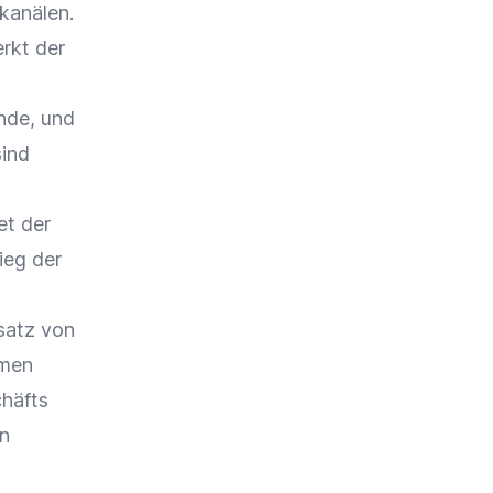
kanälen.
rkt der
nde, und
sind
et der
ieg der
satz von
men
chäfts
en