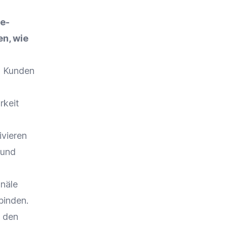
ne-
n, wie
m Kunden
rkeit
vieren
 und
näle
binden.
r den