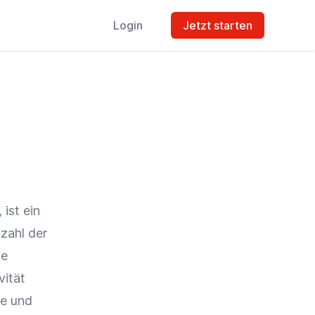
Login
Jetzt starten
ist ein
nzahl der
te
vität
te
und