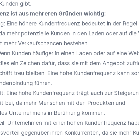
Kunden gibt.
enz ist aus mehreren Gründen wichtig:
: Eine höhere Kundenfrequenz bedeutet in der Regel
 da mehr
potenzielle Kunden
in den Laden oder auf die
t mehr
Verkaufschancen
bestehen.
Wenn Kunden häufiger in einen Laden oder auf eine Web
dies ein Zeichen dafür, dass sie mit dem
Angebot
zufr
häft treu bleiben. Eine hohe Kundenfrequenz kann so
ndenbindung
führen.
it
: Eine hohe Kundenfrequenz trägt auch zur Steigerun
it
bei, da mehr Menschen mit den Produkten und
 des Unternehmens in Berührung kommen.
il
: Unternehmen mit einer hohen Kundenfrequenz habe
vorteil
gegenüber ihren Konkurrenten, da sie mehr K