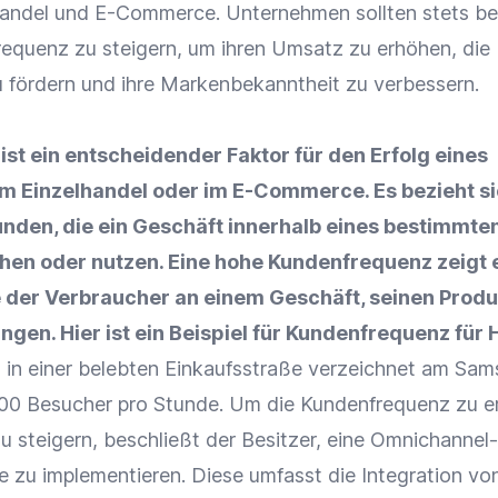
handel
und
E-Commerce
. Unternehmen sollten stets b
frequenz zu steigern, um ihren
Umsatz
zu erhöhen, die
 fördern und ihre
Markenbekanntheit
zu verbessern.
st ein entscheidender Faktor für den Erfolg eines
 im
Einzelhandel
oder im
E-Commerce
. Es bezieht s
unden, die ein Geschäft innerhalb eines bestimmte
en oder nutzen. Eine hohe Kundenfrequenz zeigt 
e
der
Verbraucher
an einem Geschäft, seinen Prod
ngen. Hier ist ein Beispiel für Kundenfrequenz für 
in einer belebten Einkaufsstraße verzeichnet am Sam
200 Besucher pro Stunde. Um die Kundenfrequenz zu 
u steigern, beschließt der Besitzer, eine Omnichannel-
e zu implementieren. Diese umfasst die
Integration
vo