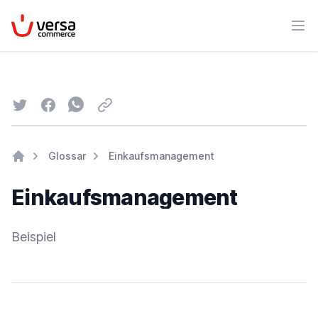
VersaCommerce
Men
Twitter
Facebook
Whatsapp
Email
Glossar
Einkaufsmanagement
Home
Einkaufsmanagement
Beispiel